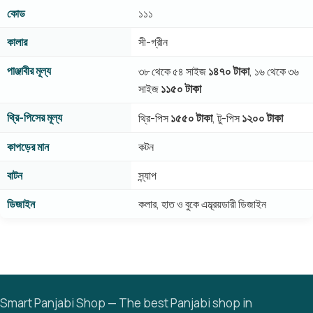
কোড
১১১
কালার
সী-গ্রীন
পাঞ্জাবীর মূল্য
১৪৭০ টাকা
৩৮ থেকে ৫৪ সাইজ
, ১৬ থেকে ৩৬
১১৫০ টাকা
সাইজ
থ্রি-পিসের মূল্য
১৫৫০ টাকা
১২০০ টাকা
থ্রি-পিস
, টু-পিস
কাপড়ের মান
কটন
বাটন
স্ন্যাপ
ডিজাইন
কলার, হাত ও বুকে এম্ব্রয়ডারী ডিজাইন
Smart Panjabi Shop — The best Panjabi shop in