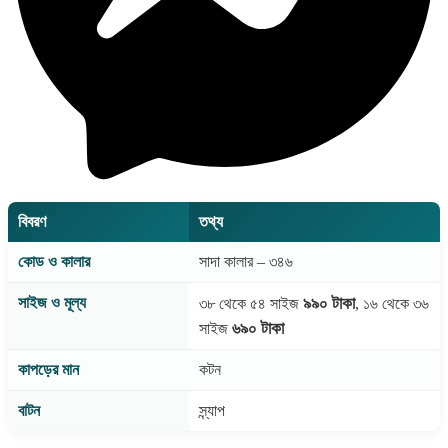
বিবরণ
তথ্য
কোড ও কালার
সাদা কালার – ৩৪৬
সাইজ ও মূল্য
৯৯০ টাকা
৩৮ থেকে ৫৪ সাইজ
, ১৬ থেকে ৩৬
৬৯০ টাকা
সাইজ
কাপড়ের মান
কটন
বাটন
স্ন্যাপ