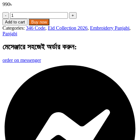
990
৳
সাদা
পাঞ্জাবী
Add to cart
Buy now
কোড:
Categories:
346 Code
,
Eid Collection 2026
,
Embroidery Panjabi
,
৩৪৬
Panjabi
quantity
মেসেঞ্জারে সহজেই অর্ডার করুন:​
order on messenger