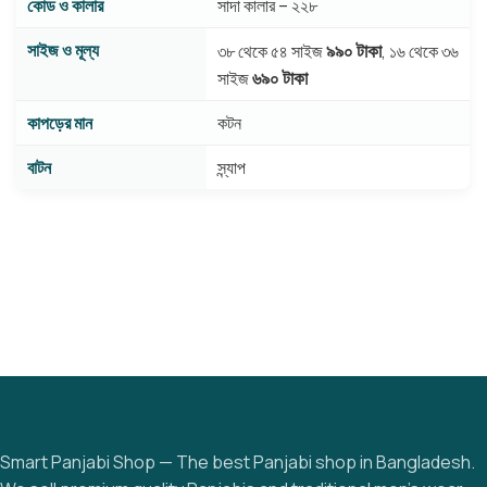
কোড ও কালার
সাদা কালার – ২২৮
সাইজ ও মূল্য
৯৯০ টাকা
৩৮ থেকে ৫৪ সাইজ
, ১৬ থেকে ৩৬
৬৯০ টাকা
সাইজ
কাপড়ের মান
কটন
বাটন
স্ন্যাপ
Smart Panjabi Shop — The best Panjabi shop in Bangladesh.