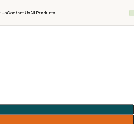
 Us
Contact Us
All Products