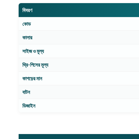
বিবরণ
কোড
কালার
সাইজ ও মূল্য
থ্রি-পিসের মূল্য
কাপড়ের মান
বাটন
ডিজাইন