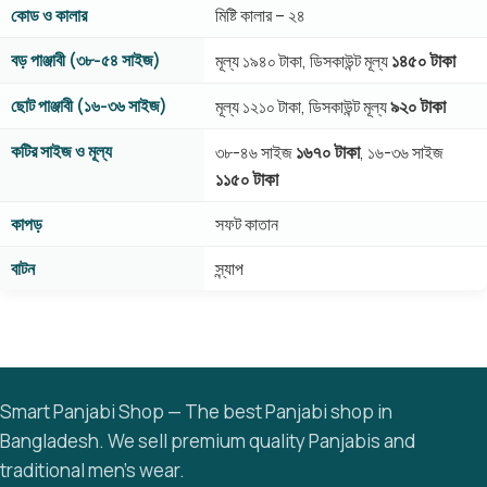
কোড ও কালার
মিষ্টি কালার – ২৪
বড় পাঞ্জাবী (৩৮-৫৪ সাইজ)
১৪৫০ টাকা
মূল্য ১৯৪০ টাকা, ডিসকাউন্ট মূল্য
ছোট পাঞ্জাবী (১৬-৩৬ সাইজ)
৯২০ টাকা
মূল্য ১২১০ টাকা, ডিসকাউন্ট মূল্য
কটির সাইজ ও মূল্য
১৬৭০ টাকা
৩৮-৪৬ সাইজ
, ১৬-৩৬ সাইজ
১১৫০ টাকা
কাপড়
সফট কাতান
বাটন
স্ন্যাপ
Smart Panjabi Shop — The best Panjabi shop in
Bangladesh. We sell premium quality Panjabis and
traditional men’s wear.