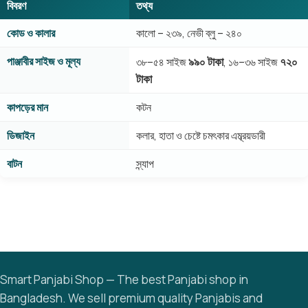
বিবরণ
তথ্য
কোড ও কালার
কালো – ২৩৯, নেভী ব্লু – ২৪০
পাঞ্জাবীর সাইজ ও মূল্য
৯৯০ টাকা
৭২০
৩৮–৫৪ সাইজ
, ১৬–৩৬ সাইজ
টাকা
কাপড়ের মান
কটন
ডিজাইন
কলার, হাতা ও চেষ্টে চমৎকার এম্ব্রয়ডারী
বাটন
স্ন্যাপ
Smart Panjabi Shop — The best Panjabi shop in
Bangladesh. We sell premium quality Panjabis and