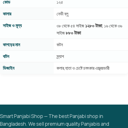
কোড
১২৫
কালার
নেভী ব্লু
সাইজ ও মূল্য
১২৮০ টাকা
৩৮ থেকে ৫৪ সাইজ
, ১৬ থেকে ৩৬
৮৮০ টাকা
সাইজ
কাপড়ের মান
কটন
বাটন
স্ন্যাপ
ডিজাইন
কলার,হাতা ও চেষ্টে চমৎকার এম্ব্রয়ডারী
Smart Panjabi Shop — The best Panjabi shop in
Bangladesh. We sell premium quality Panjabis and