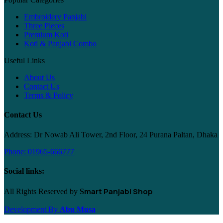
Embroidery Panjabi
Three Pieces
Premium Koti
Koti & Panjabi Combo
Useful Links
About Us
Contact Us
Terms & Policy
Contact Us
Address: Dr Nowab Ali Tower, 2nd Floor, 24 Purana Paltan, Dhaka
Phone: 01965-666777
Social links:
mart Panjabi Shop
All Rights Reserved by
S
Development By
Abu Musa