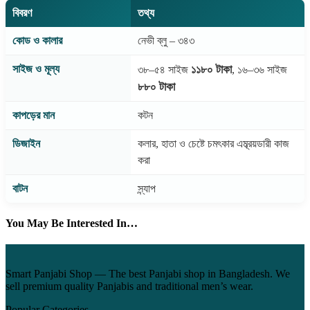
বিবরণ
তথ্য
কোড ও কালার
নেভী ব্লু – ৩৪৩
সাইজ ও মূল্য
১১৮০ টাকা
৩৮–৫৪ সাইজ
, ১৬–৩৬ সাইজ
৮৮০ টাকা
কাপড়ের মান
কটন
ডিজাইন
কলার, হাতা ও চেষ্টে চমৎকার এম্ব্রয়ডারী কাজ
করা
বাটন
স্ন্যাপ
You May Be Interested In…
Smart Panjabi Shop — The best Panjabi shop in Bangladesh. We
sell premium quality Panjabis and traditional men’s wear.
Popular Categories