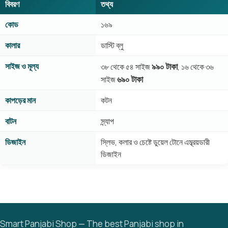
বিবরণ
তথ্য
কোড
১৬৯
কালার
ডাস্টি ব্লু
সাইজ ও মূল্য
৯৯০ টাকা
৩৮ থেকে ৫৪ সাইজ
, ১৬ থেকে ৩৬
৬৯০ টাকা
সাইজ
কাপড়ের মান
কটন
বাটন
স্ন্যাপ
ডিজাইন
স্লিভ, কলার ও চেষ্টে ডুয়েল টোনে এম্ব্রয়ডারী
ডিজাইন
Smart Panjabi Shop — The best Panjabi shop in