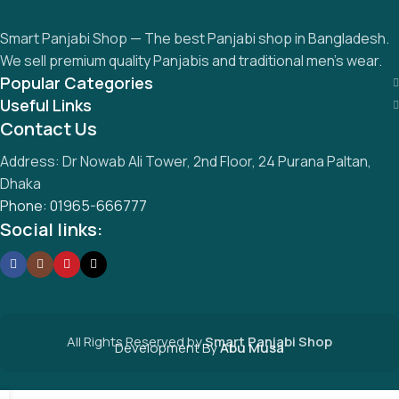
Smart Panjabi Shop — The best Panjabi shop in Bangladesh.
We sell premium quality Panjabis and traditional men’s wear.
Popular Categories
Useful Links
Contact Us
Address: Dr Nowab Ali Tower, 2nd Floor, 24 Purana Paltan,
Dhaka
Phone: 01965-666777
Social links:
All Rights Reserved by
S
mart Panjabi Shop
Development By
Abu Musa